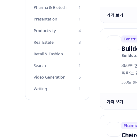
Pharma & Biotech
1
가격 보기
Presentation
1
Productivity
4
Constr
Real Estate
3
Build
Retail & Fashion
1
Buildots
360도
Search
1
적하는 
Video Generation
5
360도 
Writing
1
가격 보기
Pharma
Chei