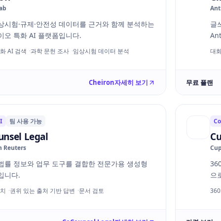
ab
Ant
상시험·규제·안전성 데이터를 근거와 함께 분석하는
글쓰
이오 특화 AI 플랫폼입니다.
An
화 AI 검색
과학 문헌 조사
임상시험 데이터 분석
대화
Cheiron
자세히 보기
무료 플랜
I
팀 사용 가능
Co
nsel Legal
Cu
 Reuters
Cup
법률 정보와 업무 도구를 결합한 전문가용 생성형
36
I입니다.
으로
서치
권위 있는 출처 기반 답변
문서 검토
360