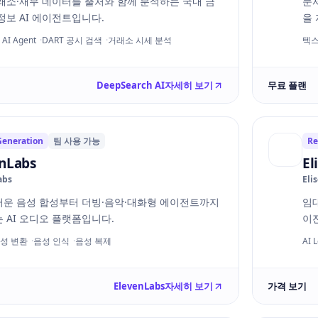
래소·재무 데이터를 출처와 함께 분석하는 국내 금
문
정보 AI 에이전트입니다.
을
I Agent
DART 공시 검색
거래소 시세 분석
텍스
DeepSearch AI
자세히 보기
무료 플랜
Generation
팀 사용 가능
Re
nLabs
El
abs
Eli
운 음성 합성부터 더빙·음악·대화형 에이전트까지
임
 AI 오디오 플랫폼입니다.
이전
성 변환
음성 인식
음성 복제
AI 
ElevenLabs
자세히 보기
가격 보기