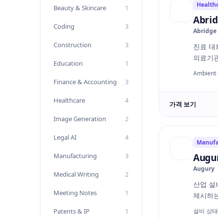
Health
Beauty & Skincare
1
Abri
Coding
3
Abridge
Construction
3
진료 대
의료기관
Education
1
Ambient 
Finance & Accounting
3
Healthcare
4
가격 보기
Image Generation
2
Legal AI
4
Manufa
Manufacturing
3
Augu
Augury
Medical Writing
2
산업 설
Meeting Notes
1
제시하는
Patents & IP
1
설비 상태