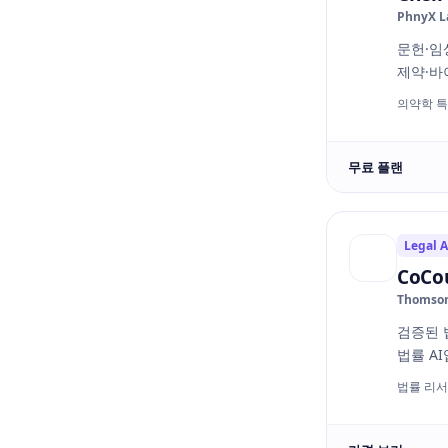
PhnyX L
문헌·임
제약·바
의약학 특
무료 플랜
Legal A
CoCou
Thomson
검증된 
법률 A
법률 리