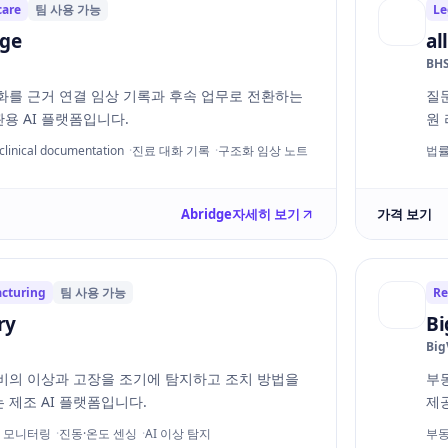
care
팀 사용 가능
Le
dge
al
BH
화를 근거 연결 임상 기록과 후속 업무로 전환하는
질
용 AI 플랫폼입니다.
원 
clinical documentation
진료 대화 기록
구조화 임상 노트
법률
Abridge
자세히 보기
가격 보기
cturing
팀 사용 가능
Re
ry
Bi
Big
비의 이상과 고장을 조기에 탐지하고 조치 방법을
부
 제조 AI 플랫폼입니다.
제
 모니터링
진동·온도 센싱
AI 이상 탐지
부동