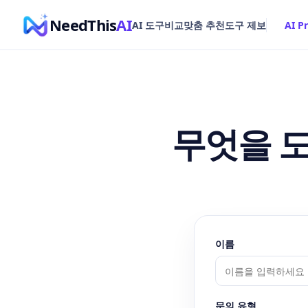
NeedThis
AI
AI 도구
비교
맞춤 추천
도구 제보
AI P
무엇을 
이름
문의 유형